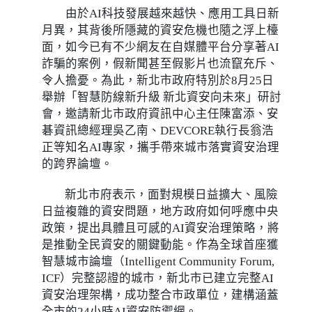
由於AI科技發展越來越快、應用工具日新
月異，其背後所隱藏的資安危機也隨之浮上檯
面，如今已有不少網友在自媒體平台分享著AI
詐騙的案例，假新聞甚至假影片也流竄充斥、
令人擔憂。為此，新北市政府特別於8月25日
舉辦「智慧防線新升級 新北資安向未來」研討
會，邀請新北市政府資訊中心主任陳富添、安
碁資訊總經理吳乙南、DEVCORE執行長翁浩
正等知名AI專家，攜手帶來城市落實資安治理
的跨界論壇。
新北市府表示，面對規模日益擴大、風險
日益複雜的資安問題，地方政府如何呼應中央
政策，提出具體且可感的AI資安治理策略，將
是推動全民資安的關鍵動能。作為全球首座獲
智慧城市論壇（Intelligent Community Forum,
ICF）完整認證的城市，新北市已建立完整AI
資安治理架構，成功整合市政單位，建構涵蓋
全市的24小時AI資安防禦網。